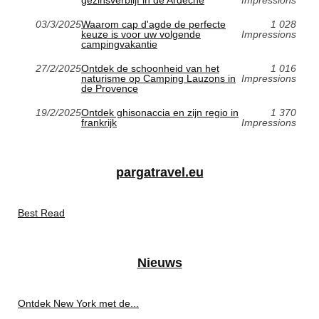
03/3/2025
Waarom cap d'agde de perfecte
1 028
keuze is voor uw volgende
Impressions
campingvakantie
27/2/2025
Ontdek de schoonheid van het
1 016
naturisme op Camping Lauzons in
Impressions
de Provence
19/2/2025
Ontdek ghisonaccia en zijn regio in
1 370
frankrijk
Impressions
pargatravel.eu
Best Read
Nieuws
Ontdek New York met de...