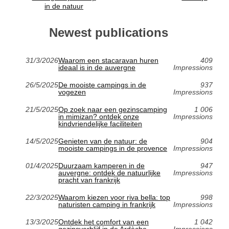
in de natuur
Newest publications
31/3/2026
Waarom een stacaravan huren
409
ideaal is in de auvergne
Impressions
26/5/2025
De mooiste campings in de
937
vogezen
Impressions
21/5/2025
Op zoek naar een gezinscamping
1 006
in mimizan? ontdek onze
Impressions
kindvriendelijke faciliteiten
14/5/2025
Genieten van de natuur: de
904
mooiste campings in de provence
Impressions
01/4/2025
Duurzaam kamperen in de
947
auvergne: ontdek de natuurlijke
Impressions
pracht van frankrijk
22/3/2025
Waarom kiezen voor riva bella: top
998
naturisten camping in frankrijk
Impressions
13/3/2025
Ontdek het comfort van een
1 042
gezinsverblijf in de Ardèche
Impressions