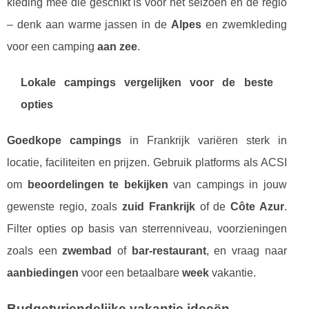
kleding mee die geschikt is voor het seizoen en de regio
– denk aan warme jassen in de
Alpes
en zwemkleding
voor een camping
aan zee
.
Lokale campings vergelijken voor de beste
opties
Goedkope campings
in Frankrijk variëren sterk in
locatie, faciliteiten en prijzen. Gebruik platforms als ACSI
om
beoordelingen te bekijken
van campings in jouw
gewenste regio, zoals
zuid Frankrijk
of de
Côte Azur
.
Filter opties op basis van sterrenniveau, voorzieningen
zoals een
zwembad
of
bar-restaurant
, en vraag naar
aanbiedingen
voor een betaalbare
week
vakantie.
Budgetvriendelijke vakantie ideeën