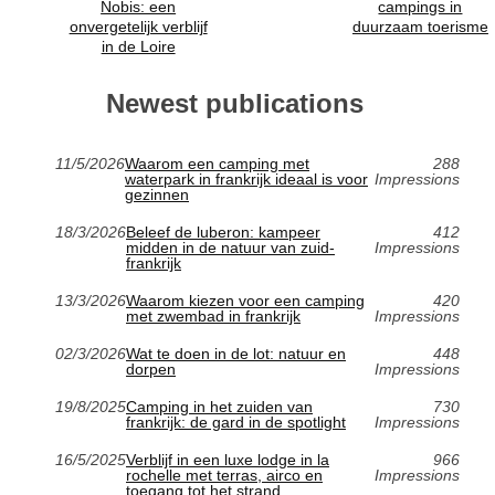
Nobis: een
campings in
onvergetelijk verblijf
duurzaam toerisme
in de Loire
Newest publications
11/5/2026
Waarom een camping met
288
waterpark in frankrijk ideaal is voor
Impressions
gezinnen
18/3/2026
Beleef de luberon: kampeer
412
midden in de natuur van zuid-
Impressions
frankrijk
13/3/2026
Waarom kiezen voor een camping
420
met zwembad in frankrijk
Impressions
02/3/2026
Wat te doen in de lot: natuur en
448
dorpen
Impressions
19/8/2025
Camping in het zuiden van
730
frankrijk: de gard in de spotlight
Impressions
16/5/2025
Verblijf in een luxe lodge in la
966
rochelle met terras, airco en
Impressions
toegang tot het strand